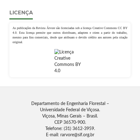
LICENÇA
As publicações da Revista Árvore são licenciadas sob a licença Creative Commons CC BY
4.0. Esta licença permite que outros distribuam, adaptem e criem a partir do trabalho,
mesmo para fins comerciais, desde que atribuam o devido crédito aos autores pela criação
original.
Departamento de Engenharia Florestal –
Universidade Federal de Viçosa.
Viçosa, Minas Gerais – Brasil.
CEP 36570-900.
Telefone: (31) 3612-3959.
E-mail: rarvore@sif.org.br