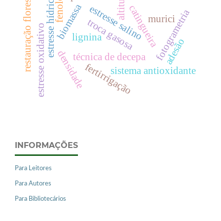
fenologia
restauração florestal
altitude
estresse hídrico
biomassa
catingueira
estresse salino
fotogrametria
murici
troca gasosa
estresse oxidativo
lignina
adesão
densidade
técnica de decepa
fertirrigação
sistema antioxidante
INFORMAÇÕES
Para Leitores
Para Autores
Para Bibliotecários