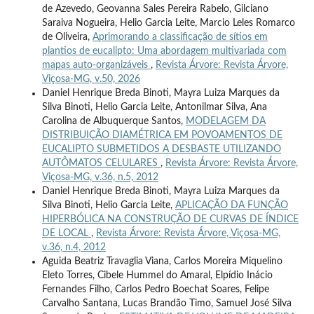
de Azevedo, Geovanna Sales Pereira Rabelo, Gilciano
Saraiva Nogueira, Helio Garcia Leite, Marcio Leles Romarco
de Oliveira,
Aprimorando a classificação de sítios em
plantios de eucalipto: Uma abordagem multivariada com
mapas auto-organizáveis
,
Revista Árvore: Revista Árvore,
Viçosa-MG, v.50, 2026
Daniel Henrique Breda Binoti, Mayra Luiza Marques da
Silva Binoti, Helio Garcia Leite, Antonilmar Silva, Ana
Carolina de Albuquerque Santos,
MODELAGEM DA
DISTRIBUIÇÃO DIAMÉTRICA EM POVOAMENTOS DE
EUCALIPTO SUBMETIDOS A DESBASTE UTILIZANDO
AUTÔMATOS CELULARES
,
Revista Árvore: Revista Árvore,
Viçosa-MG, v.36, n.5, 2012
Daniel Henrique Breda Binoti, Mayra Luiza Marques da
Silva Binoti, Helio Garcia Leite,
APLICAÇÃO DA FUNÇÃO
HIPERBÓLICA NA CONSTRUÇÃO DE CURVAS DE ÍNDICE
DE LOCAL
,
Revista Árvore: Revista Árvore, Viçosa-MG,
v.36, n.4, 2012
Aguida Beatriz Travaglia Viana, Carlos Moreira Miquelino
Eleto Torres, Cibele Hummel do Amaral, Elpídio Inácio
Fernandes Filho, Carlos Pedro Boechat Soares, Felipe
Carvalho Santana, Lucas Brandão Timo, Samuel José Silva