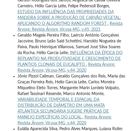
Gerson Rodrigues dos Santos, Angélica de Cassia Oliveira
Carneiro, Hélio Garcia Leite, Felipe Pedersoli Borges,
ESTUDO DA INFLUÊNCIA DAS PROPRIEDADES DA
MADEIRA SOBRE A PRODUÇÃO DE CARVÃO VEGETAL:
APLICANDO O ALGORITMO RANDOM FOREST
,
Revista
Árvore: Revista Árvore, Viçosa-MG, v.45, 2021
Geraldo Magela Pereira Filho, Laércio Antônio Gonçalves
Jacovine, Bruno Leão Said Schettini, Haroldo Nogueira de
Paiva, Paulo Henrique Villanova, Samuel José Silva Soares
da Rocha, Hélio Garcia Leite,
INFLUÊNCIA DA ÉPOCA DO
REPLANTIO NA PRODUTIVIDADE E CRESCIMENTO DE
PLANTIOS CLONAIS DE EUCALIPTO
,
Revista Árvore:
Revista Árvore, Viçosa-MG, v.44, 2020
Jônio Pizzol Caliman, Geraldo Gonçalves dos Reis, Maria das
Graças Ferreira Reis, Helio Garcia Leite, Carlos Moreira
Miquelino Eleto Torres, Margarete Marin Lordelo Volpato,
Rafael Tassinari Resende, Marco Antonio Monte,
VARIABILIDADE TEMPORAL E ESPACIAL DA
DISTRIBUIÇÃO DE DIÂMETRO EM UMA MATA
ATLÂNTICA SECUNDÁRIA SUGERE PRÁTICAS DE
MANEJO ESPECÍFICAS DO LOCAL
,
Revista Árvore:
Revista Árvore, Viçosa-MG, v.44, 2020
Eulália Aparecida Silva, Pedro Alves Marques, Luiana Rolim