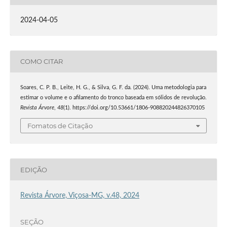
2024-04-05
COMO CITAR
Soares, C. P. B., Leite, H. G., & Silva, G. F. da. (2024). Uma metodologia para
estimar o volume e o afilamento do tronco baseada em sólidos de revolução.
Revista Árvore
,
48
(1). https://doi.org/10.53661/1806-908820244826370105
Fomatos de Citação
EDIÇÃO
Revista Árvore, Viçosa-MG, v.48, 2024
SEÇÃO