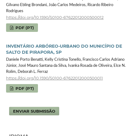
Gilvano Ebling Brondani, João Carlos Medeiros, Ricardo Ribeiro
Rodrigues
https://doi.org/10.1590/S0100-67622012000500012
PDF (PT)
INVENTÁRIO ARBÓREO-URBANO DO MUNICÍPIO DE
SALTO DE PIRAPORA, SP
Daniele Porto Benatti, Kelly Cristina Tonello, Francisco Carlos Adriano
Júnior, José Mauro Santana da Silva, Ivanka Rosada de Oliveira, Elce N.
Rolim, Deborah L. Ferraz
https://doi.org/10.1590/S0100-67622012000500011
PDF (PT)
ENVIAR SUBMISSÃO