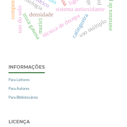
estrutura de população
compensado
fenologia
uso do solo
sistema antioxidante
densidade
troca gasosa
técnica de decepa
catingueira
uso múltiplo
murici
INFORMAÇÕES
Para Leitores
Para Autores
Para Bibliotecários
LICENÇA