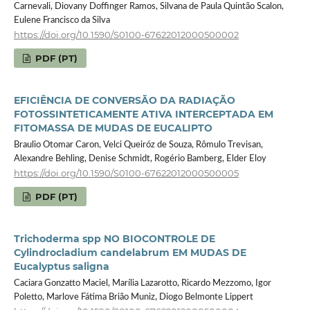
Carnevali, Diovany Doffinger Ramos, Silvana de Paula Quintão Scalon,
Eulene Francisco da Silva
https://doi.org/10.1590/S0100-67622012000500002
PDF (PT)
EFICIÊNCIA DE CONVERSÃO DA RADIAÇÃO
FOTOSSINTETICAMENTE ATIVA INTERCEPTADA EM
FITOMASSA DE MUDAS DE EUCALIPTO
Braulio Otomar Caron, Velci Queiróz de Souza, Rômulo Trevisan,
Alexandre Behling, Denise Schmidt, Rogério Bamberg, Elder Eloy
https://doi.org/10.1590/S0100-67622012000500005
PDF (PT)
Trichoderma spp NO BIOCONTROLE DE
Cylindrocladium candelabrum EM MUDAS DE
Eucalyptus saligna
Caciara Gonzatto Maciel, Marília Lazarotto, Ricardo Mezzomo, Igor
Poletto, Marlove Fátima Brião Muniz, Diogo Belmonte Lippert