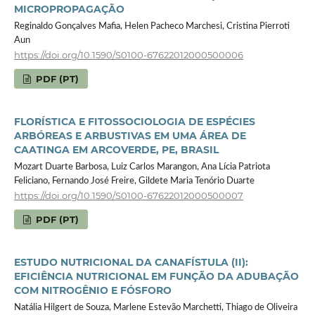
MICROPROPAGAÇÃO
Reginaldo Gonçalves Mafia, Helen Pacheco Marchesi, Cristina Pierroti
Aun
https://doi.org/10.1590/S0100-67622012000500006
PDF (PT)
FLORÍSTICA E FITOSSOCIOLOGIA DE ESPÉCIES
ARBÓREAS E ARBUSTIVAS EM UMA ÁREA DE
CAATINGA EM ARCOVERDE, PE, BRASIL
Mozart Duarte Barbosa, Luiz Carlos Marangon, Ana Lícia Patriota
Feliciano, Fernando José Freire, Gildete Maria Tenório Duarte
https://doi.org/10.1590/S0100-67622012000500007
PDF (PT)
ESTUDO NUTRICIONAL DA CANAFÍSTULA (II):
EFICIÊNCIA NUTRICIONAL EM FUNÇÃO DA ADUBAÇÃO
COM NITROGÊNIO E FÓSFORO
Natália Hilgert de Souza, Marlene Estevão Marchetti, Thiago de Oliveira