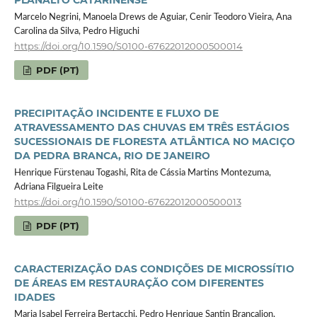
PLANALTO CATARINENSE
Marcelo Negrini, Manoela Drews de Aguiar, Cenir Teodoro Vieira, Ana
Carolina da Silva, Pedro Higuchi
https://doi.org/10.1590/S0100-67622012000500014
PDF (PT)
PRECIPITAÇÃO INCIDENTE E FLUXO DE
ATRAVESSAMENTO DAS CHUVAS EM TRÊS ESTÁGIOS
SUCESSIONAIS DE FLORESTA ATLÂNTICA NO MACIÇO
DA PEDRA BRANCA, RIO DE JANEIRO
Henrique Fürstenau Togashi, Rita de Cássia Martins Montezuma,
Adriana Filgueira Leite
https://doi.org/10.1590/S0100-67622012000500013
PDF (PT)
CARACTERIZAÇÃO DAS CONDIÇÕES DE MICROSSÍTIO
DE ÁREAS EM RESTAURAÇÃO COM DIFERENTES
IDADES
Maria Isabel Ferreira Bertacchi, Pedro Henrique Santin Brancalion,