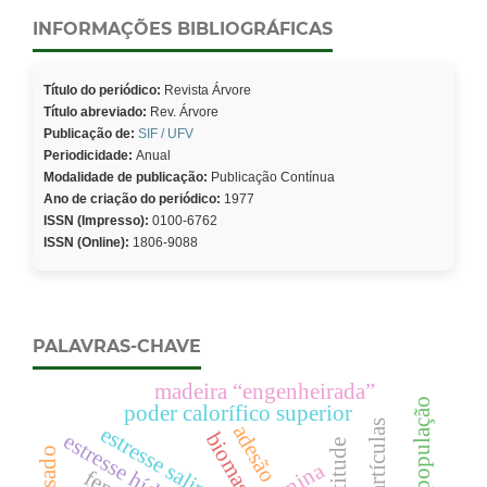
INFORMAÇÕES BIBLIOGRÁFICAS
Título do periódico:
Revista Árvore
Título abreviado:
Rev. Árvore
Publicação de:
SIF / UFV
Periodicidade:
Anual
Modalidade de publicação:
Publicação Contínua
Ano de criação do periódico:
1977
ISSN (Impresso):
0100-6762
ISSN (Online):
1806-9088
PALAVRAS-CHAVE
madeira “engenheirada”
poder calorífico superior
partículas
adesão
estresse salino
biomassa
estresse hídrico
altitude
lignina