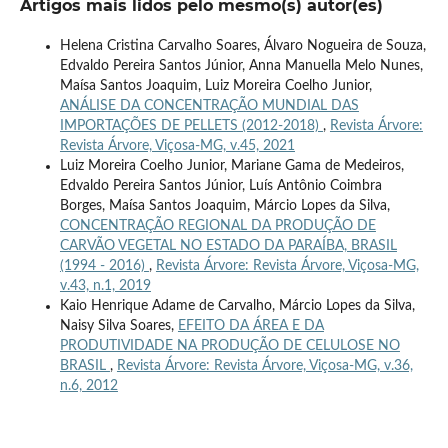
Artigos mais lidos pelo mesmo(s) autor(es)
Helena Cristina Carvalho Soares, Álvaro Nogueira de Souza,
Edvaldo Pereira Santos Júnior, Anna Manuella Melo Nunes,
Maísa Santos Joaquim, Luiz Moreira Coelho Junior,
ANÁLISE DA CONCENTRAÇÃO MUNDIAL DAS
IMPORTAÇÕES DE PELLETS (2012-2018)
,
Revista Árvore:
Revista Árvore, Viçosa-MG, v.45, 2021
Luiz Moreira Coelho Junior, Mariane Gama de Medeiros,
Edvaldo Pereira Santos Júnior, Luís Antônio Coimbra
Borges, Maísa Santos Joaquim, Márcio Lopes da Silva,
CONCENTRAÇÃO REGIONAL DA PRODUÇÃO DE
CARVÃO VEGETAL NO ESTADO DA PARAÍBA, BRASIL
(1994 - 2016)
,
Revista Árvore: Revista Árvore, Viçosa-MG,
v.43, n.1, 2019
Kaio Henrique Adame de Carvalho, Márcio Lopes da Silva,
Naisy Silva Soares,
EFEITO DA ÁREA E DA
PRODUTIVIDADE NA PRODUÇÃO DE CELULOSE NO
BRASIL
,
Revista Árvore: Revista Árvore, Viçosa-MG, v.36,
n.6, 2012