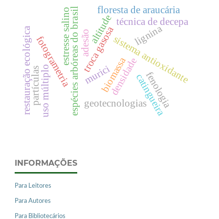
floresta de araucária
espécies arbóreas do brasil
estresse salino
altitude
técnica de decepa
lignina
troca gasosa
restauração ecológica
adesão
sistema antioxidante
fotogrametria
biomassa
densidade
murici
uso múltiplo
partículas
fenologia
catingueira
geotecnologias
INFORMAÇÕES
Para Leitores
Para Autores
Para Bibliotecários