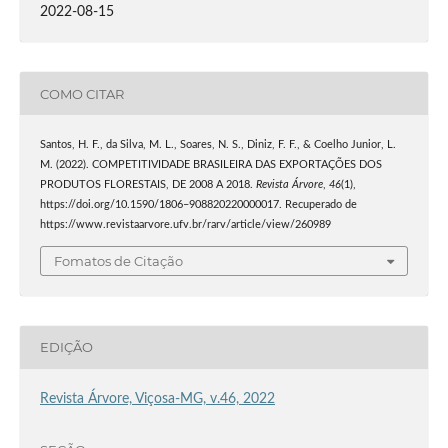
2022-08-15
COMO CITAR
Santos, H. F., da Silva, M. L., Soares, N. S., Diniz, F. F., & Coelho Junior, L.
M. (2022). COMPETITIVIDADE BRASILEIRA DAS EXPORTAÇÕES DOS
PRODUTOS FLORESTAIS, DE 2008 A 2018.
Revista Árvore
,
46
(1),
https://doi.org/10.1590/1806–908820220000017. Recuperado de
https://www.revistaarvore.ufv.br/rarv/article/view/260989
Fomatos de Citação
EDIÇÃO
Revista Árvore, Viçosa-MG, v.46, 2022