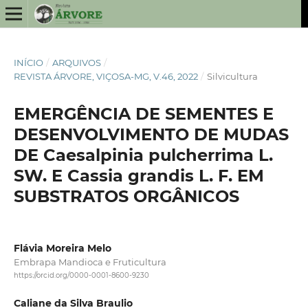
INÍCIO
/
ARQUIVOS
/
REVISTA ÁRVORE, VIÇOSA-MG, V.46, 2022
/
Silvicultura
EMERGÊNCIA DE SEMENTES E
DESENVOLVIMENTO DE MUDAS
DE Caesalpinia pulcherrima L.
SW. E Cassia grandis L. F. EM
SUBSTRATOS ORGÂNICOS
Flávia Moreira Melo
Embrapa Mandioca e Fruticultura
https://orcid.org/0000-0001-8600-9230
Caliane da Silva Braulio