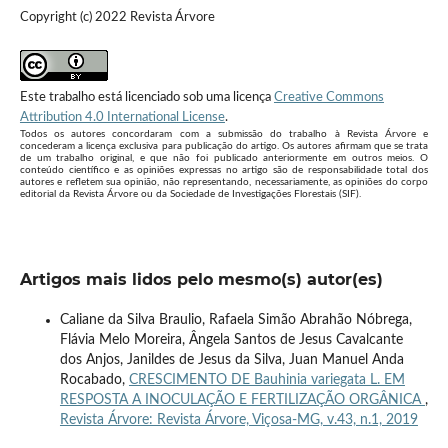
Copyright (c) 2022 Revista Árvore
Este trabalho está licenciado sob uma licença
Creative Commons
Attribution 4.0 International License
.
Todos os autores concordaram com a submissão do trabalho à Revista Árvore e
concederam a licença exclusiva para publicação do artigo. Os autores afirmam que se trata
de um trabalho original, e que não foi publicado anteriormente em outros meios. O
conteúdo científico e as opiniões expressas no artigo são de responsabilidade total dos
autores e refletem sua opinião, não representando, necessariamente, as opiniões do corpo
editorial da Revista Árvore ou da Sociedade de Investigações Florestais (SIF).
Artigos mais lidos pelo mesmo(s) autor(es)
Caliane da Silva Braulio, Rafaela Simão Abrahão Nóbrega,
Flávia Melo Moreira, Ângela Santos de Jesus Cavalcante
dos Anjos, Janildes de Jesus da Silva, Juan Manuel Anda
Rocabado,
CRESCIMENTO DE Bauhinia variegata L. EM
RESPOSTA A INOCULAÇÃO E FERTILIZAÇÃO ORGÂNICA
,
Revista Árvore: Revista Árvore, Viçosa-MG, v.43, n.1, 2019