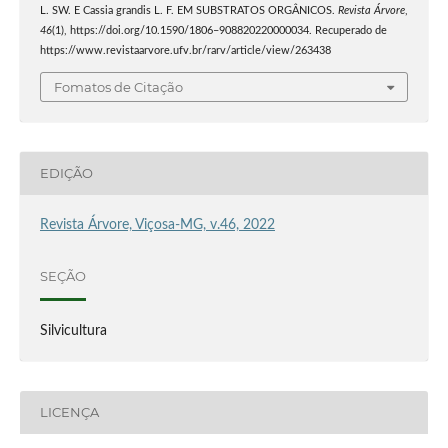
L. SW. E Cassia grandis L. F. EM SUBSTRATOS ORGÂNICOS.
Revista Árvore
,
46
(1), https://doi.org/10.1590/1806–908820220000034. Recuperado de
https://www.revistaarvore.ufv.br/rarv/article/view/263438
Fomatos de Citação
EDIÇÃO
Revista Árvore, Viçosa-MG, v.46, 2022
SEÇÃO
Silvicultura
LICENÇA