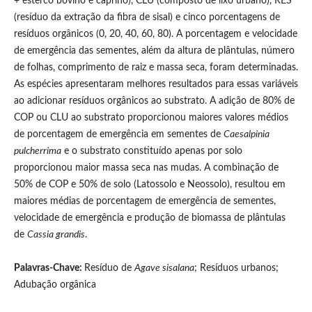
+ esterco bovino e caprino), CLU (composto de lixo urbano), RES
(resíduo da extração da fibra de sisal) e cinco porcentagens de
resíduos orgânicos (0, 20, 40, 60, 80). A porcentagem e velocidade
de emergência das sementes, além da altura de plântulas, número
de folhas, comprimento de raiz e massa seca, foram determinadas.
As espécies apresentaram melhores resultados para essas variáveis
ao adicionar resíduos orgânicos ao substrato. A adição de 80% de
COP ou CLU ao substrato proporcionou maiores valores médios
de porcentagem de emergência em sementes de
Caesalpinia
pulcherrima
e o substrato constituído apenas por solo
proporcionou maior massa seca nas mudas. A combinação de
50% de COP e 50% de solo (Latossolo e Neossolo), resultou em
maiores médias de porcentagem de emergência de sementes,
velocidade de emergência e produção de biomassa de plântulas
de
Cassia grandis
.
Palavras-Chave:
Resíduo de
Agave sisalana
; Resíduos urbanos;
Adubação orgânica