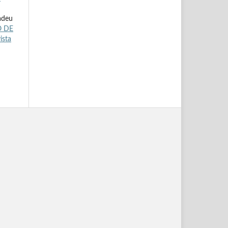
adeu
O DE
ista