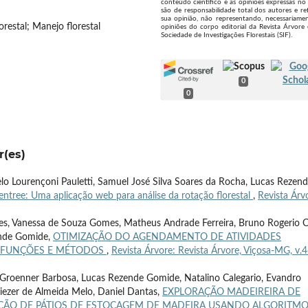
conteúdo científico e as opiniões expressas no 
são de responsabilidade total dos autores e re
sua opinião, não representando, necessariamen
restal; Manejo florestal
opiniões do corpo editorial da Revista Árvore
Sociedade de Investigações Florestais (SIF).
0
0
r(es)
lo Lourençoni Pauletti, Samuel José Silva Soares da Rocha, Lucas Rezen
entree: Uma aplicação web para análise da rotação florestal
,
Revista Árv
opes, Vanessa de Souza Gomes, Matheus Andrade Ferreira, Bruno Rogerio C
zende Gomide,
OTIMIZAÇÃO DO AGENDAMENTO DE ATIVIDADES
E FUNÇÕES E MÉTODOS
,
Revista Árvore: Revista Árvore, Viçosa-MG, v.4
 Groenner Barbosa, Lucas Rezende Gomide, Natalino Calegario, Evandro
liezer de Almeida Melo, Daniel Dantas,
EXPLORAÇÃO MADEIREIRA DE
ÇÃO DE PÁTIOS DE ESTOCAGEM DE MADEIRA USANDO ALGORITM