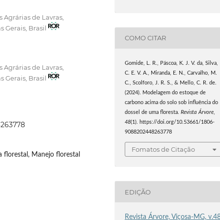
 Agrárias de Lavras,
s Gerais, Brasil
COMO CITAR
Gomide, L. R., Páscoa, K. J. V. da, Silva,
 Agrárias de Lavras,
C. E. V. A., Miranda, E. N., Carvalho, M.
s Gerais, Brasil
C., Scolforo, J. R. S., & Mello, C. R. de.
(2024). Modelagem do estoque de
carbono acima do solo sob influência do
dossel de uma floresta.
Revista Árvore
,
48
(1). https://doi.org/10.53661/1806-
8263778
9088202448263778
Fomatos de Citação
florestal, Manejo florestal
EDIÇÃO
Revista Árvore, Viçosa-MG, v.48