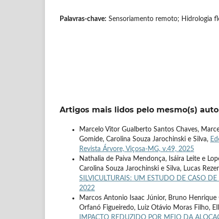
Palavras-chave:
Sensoriamento remoto; Hidrologia flo
Artigos mais lidos pelo mesmo(s) auto
Marcelo Vitor Gualberto Santos Chaves, Marce
Gomide, Carolina Souza Jarochinski e Silva,
Ed
Revista Árvore, Viçosa-MG, v.49, 2025
Nathalia de Paiva Mendonça, Isáira Leite e L
Carolina Souza Jarochinski e Silva, Lucas Re
SILVICULTURAIS: UM ESTUDO DE CASO D
2022
Marcos Antonio Isaac Júnior, Bruno Henrique
Orfanó Figueiredo, Luiz Otávio Moras Filho, El
IMPACTO REDUZIDO POR MEIO DA ALOCA