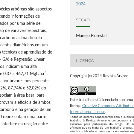
2024
pécies arbóreas são aspectos
necendo informações de
SEÇÃO
iados por uma série de
so de variáveis espectrais,
Manejo Florestal
e carbono acima do solo
ercentis diamétricos em um
s técnicas de aprendizado de
 GA) e Regressão Linear
LICENÇA
os indicam uma alta
-
de 0,37 a 467,71 MgC.ha
¹,
Copyright (c) 2024 Revista Árvore
 por árvores nos percentis
,32%, 87,74% e 52,02% do
ssociam à área basal para
Este trabalho está licenciado sob uma
provam a eficácia de ambos
licença
Creative Commons Attribution
 carbono e na geração de um
International License
.
30 representam uma parte
Todos os autores concordaram com a submis
trabalho à Revista Árvore e concederam a l
interfere na relação entre
exclusiva para publicação do artigo. Os a
afirmam que se trata de um trabalho original,
não foi publicado anteriormente em outros me