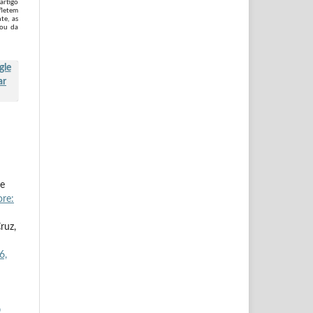
artigo
fletem
te, as
 ou da
de
ore:
ruz,
6,
O