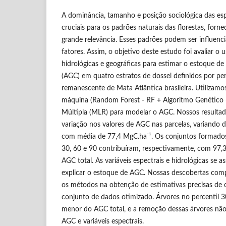
A dominância, tamanho e posição sociológica das es
cruciais para os padrões naturais das florestas, for
grande relevância. Esses padrões podem ser influenc
fatores. Assim, o objetivo deste estudo foi avaliar o u
hidrológicas e geográficas para estimar o estoque d
(AGC) em quatro estratos de dossel definidos por p
remanescente de Mata Atlântica brasileira. Utilizamo
máquina (Random Forest - RF + Algoritmo Genético -
Múltipla (MLR) para modelar o AGC. Nossos resultad
variação nos valores de AGC nas parcelas, variando 
-
com média de 77,4 MgC.ha
¹. Os conjuntos formados
30, 60 e 90 contribuíram, respectivamente, com 97
AGC total. As variáveis espectrais e hidrológicas se a
explicar o estoque de AGC. Nossas descobertas com
os métodos na obtenção de estimativas precisas de
conjunto de dados otimizado. Árvores no percentil 
menor do AGC total, e a remoção dessas árvores não 
AGC e variáveis espectrais.