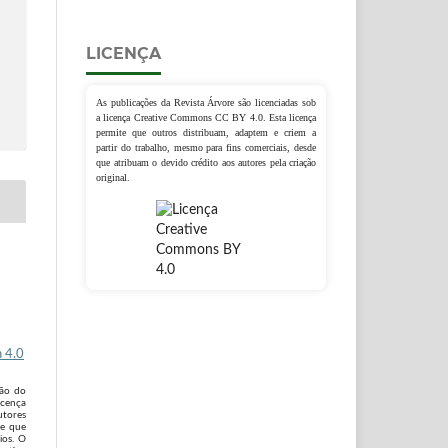
LICENÇA
As publicações da Revista Árvore são licenciadas sob
a licença Creative Commons CC BY 4.0. Esta licença
permite que outros distribuam, adaptem e criem a
partir do trabalho, mesmo para fins comerciais, desde
que atribuam o devido crédito aos autores pela criação
original.
 4.0
são do
icença
utores
 e que
ios. O