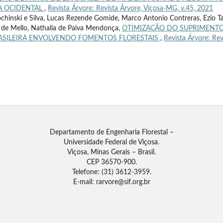
A OCIDENTAL
,
Revista Árvore: Revista Árvore, Viçosa-MG, v.45, 2021
ochinski e Silva, Lucas Rezende Gomide, Marco Antonio Contreras, Ezio T
o de Mello, Nathalia de Paiva Mendonça,
OTIMIZAÇÃO DO SUPRIMENT
RASILEIRA ENVOLVENDO FOMENTOS FLORESTAIS
,
Revista Árvore: Rev
Departamento de Engenharia Florestal –
Universidade Federal de Viçosa.
Viçosa, Minas Gerais – Brasil.
CEP 36570-900.
Telefone: (31) 3612-3959.
E-mail: rarvore@sif.org.br