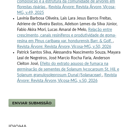
composição e a estrutura da comunidade de árvores em
florestas ripárias
,
Revista Árvore: Revista Árvore, Viçosa-
MG, v.49, 2025
Lavínia Barbosa Oliveira, Lais Lara Jesus Barros Freitas,
Adriene de Oliveira Bastos, Adelson Lemes da Silva Júnior,
Fabio Akira Mori, Lucas Amaral de Melo,
Relação entre
crescimento, canais resiníferos e produtividade de goma-
resina em Pinus caribaea var. hondurensis Barr. & Golf.
,
Revista Árvore: Revista Árvore, Viçosa-MG, v.50, 2026
Patrick Santos Silva, Alessandra Nascimento Souza, Mayara
Leal de Negreiros, José Marcio Rocha Faria, Anderson
Cleiton José,
Efeito do extrato aquoso de fumaça na
germinação de sementes de Solanum lycocarpum St. Hil. e
Solanum granulosoleprosum Dunal (Solanaceae)
,
Revista
Árvore: Revista Árvore, Viçosa-MG, v.50, 2026
ENVIAR SUBMISSÃO
IDIOMA