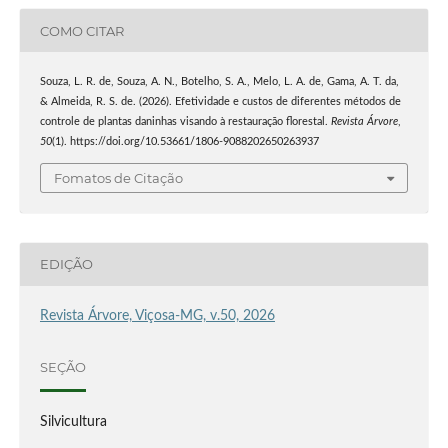
COMO CITAR
Souza, L. R. de, Souza, A. N., Botelho, S. A., Melo, L. A. de, Gama, A. T. da,
& Almeida, R. S. de. (2026). Efetividade e custos de diferentes métodos de
controle de plantas daninhas visando à restauração florestal.
Revista Árvore
,
50
(1). https://doi.org/10.53661/1806-9088202650263937
Fomatos de Citação
EDIÇÃO
Revista Árvore, Viçosa-MG, v.50, 2026
SEÇÃO
Silvicultura