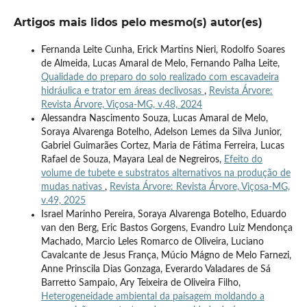
Artigos mais lidos pelo mesmo(s) autor(es)
Fernanda Leite Cunha, Erick Martins Nieri, Rodolfo Soares
de Almeida, Lucas Amaral de Melo, Fernando Palha Leite,
Qualidade do preparo do solo realizado com escavadeira
hidráulica e trator em áreas declivosas
,
Revista Árvore:
Revista Árvore, Viçosa-MG, v.48, 2024
Alessandra Nascimento Souza, Lucas Amaral de Melo,
Soraya Alvarenga Botelho, Adelson Lemes da Silva Junior,
Gabriel Guimarães Cortez, Maria de Fátima Ferreira, Lucas
Rafael de Souza, Mayara Leal de Negreiros,
Efeito do
volume de tubete e substratos alternativos na produção de
mudas nativas
,
Revista Árvore: Revista Árvore, Viçosa-MG,
v.49, 2025
Israel Marinho Pereira, Soraya Alvarenga Botelho, Eduardo
van den Berg, Eric Bastos Gorgens, Evandro Luiz Mendonça
Machado, Marcio Leles Romarco de Oliveira, Luciano
Cavalcante de Jesus França, Múcio Mágno de Melo Farnezi,
Anne Prinscila Dias Gonzaga, Everardo Valadares de Sá
Barretto Sampaio, Ary Teixeira de Oliveira Filho,
Heterogeneidade ambiental da paisagem moldando a