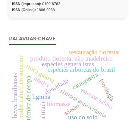
ISSN (Impresso):
0100-6762
ISSN (Online):
1806-9088
PALAVRAS-CHAVE
restauração florestal
produto florestal não madeireiro
poder calorífico superior
espécies generalistas
troca gasosa
espécies arbóreas do brasil
catingueira
hevea brasiliensis
murici
técnica de decepa
densidade
fenologia
estresse salino
sistema antioxidante
lignina
biomassa
altitude
adesão
uso do solo