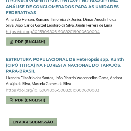
DESENVOLVIMENTO SUSTENTÁVEL NO BRASIL: UMA
ANÁLISE DE CONGLOMERADOS PARA AS UNIDADES
FEDERATIVAS
Amarildo Hersen, Romano Timofeiczyk Junior, Dimas Agostinho da
Silva, João Carlos Garzel Leodoro da Silva, Jandir Ferrera de Lima
https://doi.org/10.1590/1806-90882019000600004
PDF (ENGLISH)
ESTRUTURA POPULACIONAL DE Heteropsis spp. Kunth
(CIPÓ TITICA) NA FLORESTA NACIONAL DO TAPAJÓS,
PARÁ-BRASIL
Lizandra Elizeário dos Santos, João Ricardo Vasconcellos Gama, Andrea
Araújo da Silva, Marcela Gomes da Silva
https://doi.org/10.1590/1806-90882019000600003
PDF (ENGLISH)
ENVIAR SUBMISSÃO