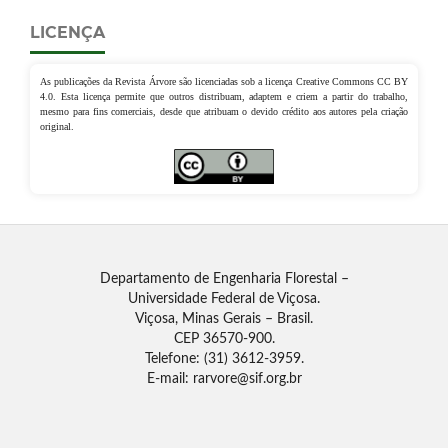
LICENÇA
As publicações da Revista Árvore são licenciadas sob a licença Creative Commons CC BY
4.0. Esta licença permite que outros distribuam, adaptem e criem a partir do trabalho,
mesmo para fins comerciais, desde que atribuam o devido crédito aos autores pela criação
original.
Departamento de Engenharia Florestal –
Universidade Federal de Viçosa.
Viçosa, Minas Gerais – Brasil.
CEP 36570-900.
Telefone: (31) 3612-3959.
E-mail: rarvore@sif.org.br