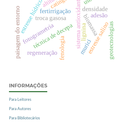
altitude
sistema antioxidante
estresse hídrico
paisagem do entorno
densidade
fertirrigação
adesão
biomassa
troca gasosa
estresse salino
geotecnologias
técnica de decepa
fotogrametria
lignina
fenologia
murici
regeneração
INFORMAÇÕES
Para Leitores
Para Autores
Para Bibliotecários