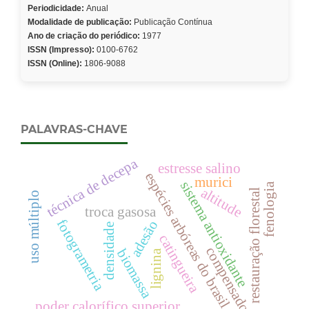
Periodicidade:
Anual
Modalidade de publicação:
Publicação Contínua
Ano de criação do periódico:
1977
ISSN (Impresso):
0100-6762
ISSN (Online):
1806-9088
PALAVRAS-CHAVE
técnica de decepa
estresse salino
espécies arbóreas do brasil
murici
sistema antioxidante
fenologia
altitude
restauração florestal
uso múltiplo
troca gasosa
fotogrametria
adesão
densidade
catingueira
compensado
biomassa
lignina
poder calorífico superior