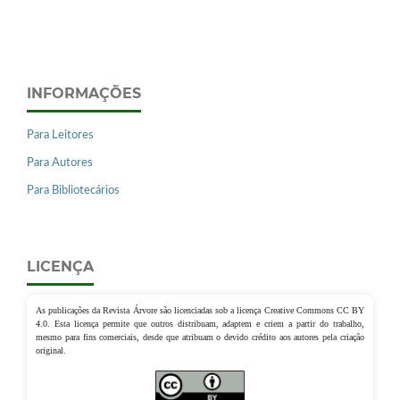
INFORMAÇÕES
Para Leitores
Para Autores
Para Bibliotecários
LICENÇA
As publicações da Revista Árvore são licenciadas sob a licença Creative Commons CC BY
4.0. Esta licença permite que outros distribuam, adaptem e criem a partir do trabalho,
mesmo para fins comerciais, desde que atribuam o devido crédito aos autores pela criação
original.