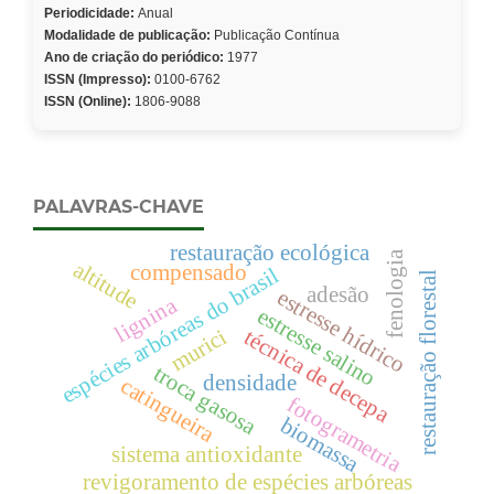
Periodicidade:
Anual
Modalidade de publicação:
Publicação Contínua
Ano de criação do periódico:
1977
ISSN (Impresso):
0100-6762
ISSN (Online):
1806-9088
PALAVRAS-CHAVE
restauração ecológica
fenologia
altitude
compensado
espécies arbóreas do brasil
restauração florestal
adesão
estresse hídrico
lignina
estresse salino
murici
técnica de decepa
troca gasosa
densidade
catingueira
fotogrametria
biomassa
sistema antioxidante
revigoramento de espécies arbóreas