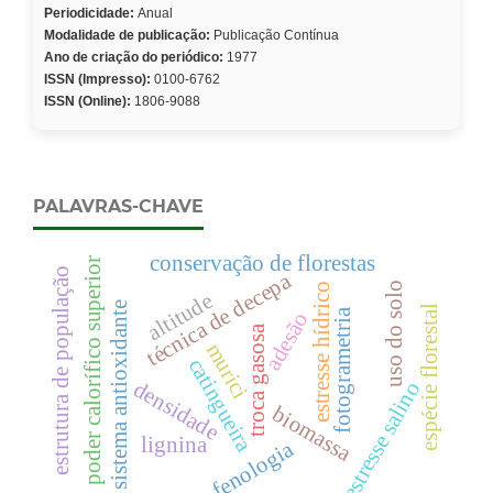
Periodicidade:
Anual
Modalidade de publicação:
Publicação Contínua
Ano de criação do periódico:
1977
ISSN (Impresso):
0100-6762
ISSN (Online):
1806-9088
PALAVRAS-CHAVE
conservação de florestas
poder calorífico superior
estrutura de população
técnica de decepa
uso do solo
estresse hídrico
altitude
sistema antioxidante
espécie florestal
fotogrametria
adesão
troca gasosa
murici
catingueira
densidade
estresse salino
biomassa
lignina
fenologia