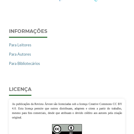
INFORMAÇÕES
Para Leitores
Para Autores
Para Bibliotecários
LICENÇA
As publicações da Revista Árvore são licenciadas sob a licença Creative Commons CC BY
4.0. Esta licença permite que outros distribuam, adaptem e criem a partir do trabalho,
mesmo para fins comerciais, desde que atribuam o devido crédito aos autores pela criação
original.