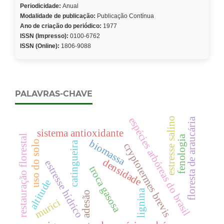
Periodicidade:
Anual
Modalidade de publicação:
Publicação Contínua
Ano de criação do periódico:
1977
ISSN (Impresso):
0100-6762
ISSN (Online):
1806-9088
PALAVRAS-CHAVE
espécies arbóreas do brasil
estresse salino
floresta de araucária
sistema antioxidante
restauração florestal
fenologia
biomassa
uso do solo
catingueira
cryptotermes brevis
densidade
estresse hídrico
troca gasosa
altitude
lignina
adesão
murici