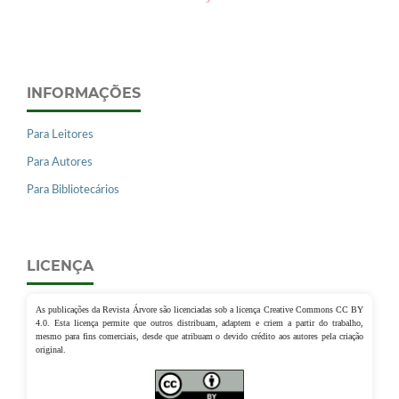
INFORMAÇÕES
Para Leitores
Para Autores
Para Bibliotecários
LICENÇA
As publicações da Revista Árvore são licenciadas sob a licença Creative Commons CC BY
4.0. Esta licença permite que outros distribuam, adaptem e criem a partir do trabalho,
mesmo para fins comerciais, desde que atribuam o devido crédito aos autores pela criação
original.