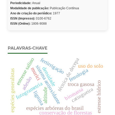
Periodicidade:
Anual
Modalidade de publicação:
Publicação Contínua
Ano de criação do periódico:
1977
ISSN (Impresso):
0100-6762
ISSN (Online):
1806-9088
PALAVRAS-CHAVE
estresse salino
técnica de decepa
fertirrigação
uso do solo
sistema antioxidante
densidade
murici
fenologia
espécies generalistas
adesão
estresse hídrico
fotogrametria
troca gasosa
catingueira
biomassa
altitude
lignina
espécies arbóreas do brasil
conservação de florestas