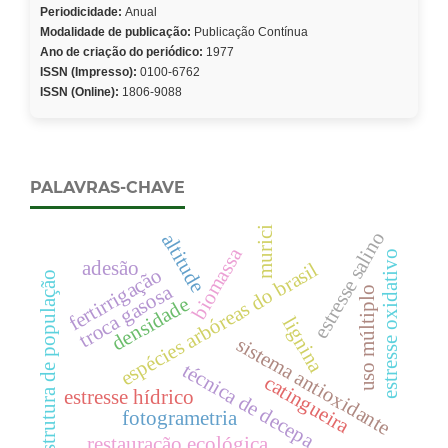
Periodicidade:
Anual
Modalidade de publicação:
Publicação Contínua
Ano de criação do periódico:
1977
ISSN (Impresso):
0100-6762
ISSN (Online):
1806-9088
PALAVRAS-CHAVE
murici
estresse salino
altitude
biomassa
estresse oxidativo
adesão
espécies arbóreas do brasil
fertirrigação
estrutura de população
troca gasosa
uso múltiplo
densidade
lignina
sistema antioxidante
técnica de decepa
catingueira
estresse hídrico
fotogrametria
restauração ecológica