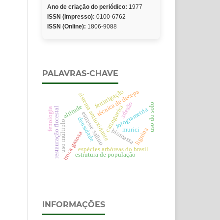
Ano de criação do periódico:
1977
ISSN (Impresso):
0100-6762
ISSN (Online):
1806-9088
PALAVRAS-CHAVE
fertirrigação
técnica de decepa
sistema antioxidante
adesão
uso do solo
altitude
catingueira
restauração florestal
fotogrametria
fenologia
estresse salino
densidade
uso múltiplo
lignina
murici
biomassa
troca gasosa
espécies arbóreas do brasil
estrutura de população
INFORMAÇÕES