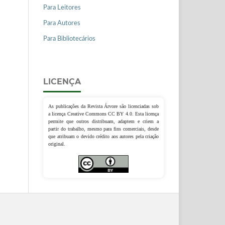
Para Leitores
Para Autores
Para Bibliotecários
LICENÇA
As publicações da Revista Árvore são licenciadas sob
a licença Creative Commons CC BY 4.0. Esta licença
permite que outros distribuam, adaptem e criem a
partir do trabalho, mesmo para fins comerciais, desde
que atribuam o devido crédito aos autores pela criação
original.