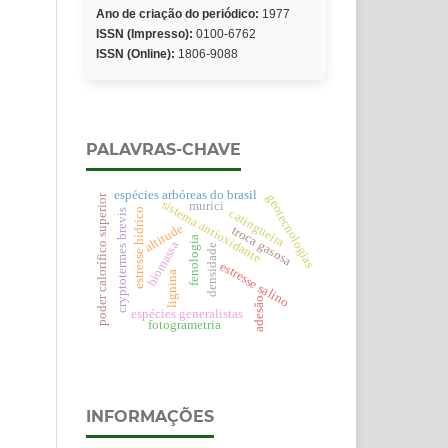
Ano de criação do periódico:
1977
ISSN (Impresso):
0100-6762
ISSN (Online):
1806-9088
PALAVRAS-CHAVE
espécies arbóreas do brasil
geotecnologias
poder calorífico superior
sistema antioxidante
murici
estresse hídrico
catingueira
cryptotermes brevis
altitude
troca gasosa
fenologia
biomassa
densidade
estresse salino
lignina
adesão
espécies generalistas
fotogrametria
INFORMAÇÕES