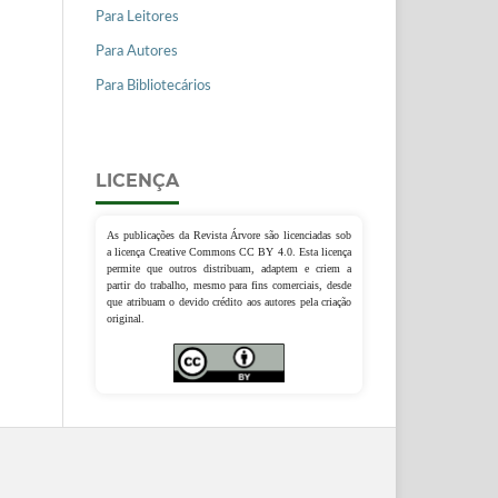
Para Leitores
Para Autores
Para Bibliotecários
LICENÇA
As publicações da Revista Árvore são licenciadas sob
a licença Creative Commons CC BY 4.0. Esta licença
permite que outros distribuam, adaptem e criem a
partir do trabalho, mesmo para fins comerciais, desde
que atribuam o devido crédito aos autores pela criação
original.