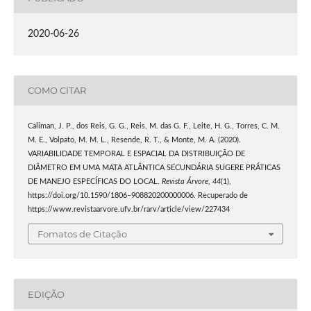
2020-06-26
COMO CITAR
Caliman, J. P., dos Reis, G. G., Reis, M. das G. F., Leite, H. G., Torres, C. M.
M. E., Volpato, M. M. L., Resende, R. T., & Monte, M. A. (2020).
VARIABILIDADE TEMPORAL E ESPACIAL DA DISTRIBUIÇÃO DE
DIÂMETRO EM UMA MATA ATLÂNTICA SECUNDÁRIA SUGERE PRÁTICAS
DE MANEJO ESPECÍFICAS DO LOCAL.
Revista Árvore
,
44
(1),
https://doi.org/10.1590/1806–908820200000006. Recuperado de
https://www.revistaarvore.ufv.br/rarv/article/view/227434
Fomatos de Citação
EDIÇÃO