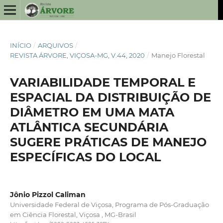
INÍCIO
/
ARQUIVOS
/
REVISTA ÁRVORE, VIÇOSA-MG, V.44, 2020
/
Manejo Florestal
VARIABILIDADE TEMPORAL E
ESPACIAL DA DISTRIBUIÇÃO DE
DIÂMETRO EM UMA MATA
ATLÂNTICA SECUNDÁRIA
SUGERE PRÁTICAS DE MANEJO
ESPECÍFICAS DO LOCAL
Jônio Pizzol Caliman
Universidade Federal de Viçosa, Programa de Pós-Graduação
em Ciência Florestal, Viçosa , MG-Brasil