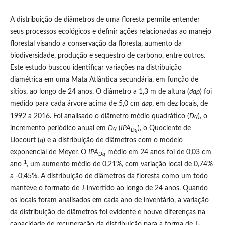
A distribuição de diâmetros de uma floresta permite entender
seus processos ecológicos e definir ações relacionadas ao manejo
florestal visando a conservação da floresta, aumento da
biodiversidade, produção e sequestro de carbono, entre outros.
Este estudo buscou identificar variações na distribuição
diamétrica em uma Mata Atlântica secundária, em função de
sítios, ao longo de 24 anos. O diâmetro a 1,3 m de altura (
dap
) foi
medido para cada árvore acima de 5,0 cm
dap
, em dez locais, de
1992 a 2016. Foi analisado o diâmetro médio quadrático (
Dq
), o
incremento periódico anual em
Dq
(
IPA
), o Quociente de
Dq
Liocourt (
q
) e a distribuição de diâmetros com o modelo
exponencial de Meyer. O
IPA
médio em 24 anos foi de 0,03 cm
Dq
-1
ano
, um aumento médio de 0,21%, com variação local de 0,74%
a -0,45%. A distribuição de diâmetros da floresta como um todo
manteve o formato de J-invertido ao longo de 24 anos. Quando
os locais foram analisados em cada ano de inventário, a variação
da distribuição de diâmetros foi evidente e houve diferenças na
capacidade de recuperação da distribuição para a forma de J-