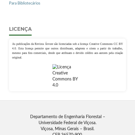
Para Bibliotecários
LICENÇA
As publicações da Revista Árvore são licenciadas sob a licença Creative Commons CC BY
4.0. Esta licença permite que outros distribuam, adaptem e criem a partir do trabalho,
mesmo para fins comerciais, desde que atribuam o devido crédito aos autores pela criação
original.
Departamento de Engenharia Florestal –
Universidade Federal de Viçosa.
Viçosa, Minas Gerais – Brasil.
CEP 36570-900.