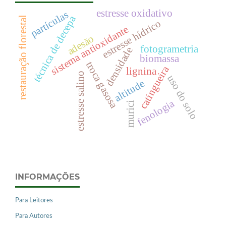
estresse oxidativo
partículas
técnica de decepa
restauração florestal
estresse hídrico
sistema antioxidante
adesão
fotogrametria
densidade
biomassa
troca gasosa
catingueira
lignina
estresse salino
uso do solo
altitude
fenologia
murici
INFORMAÇÕES
Para Leitores
Para Autores