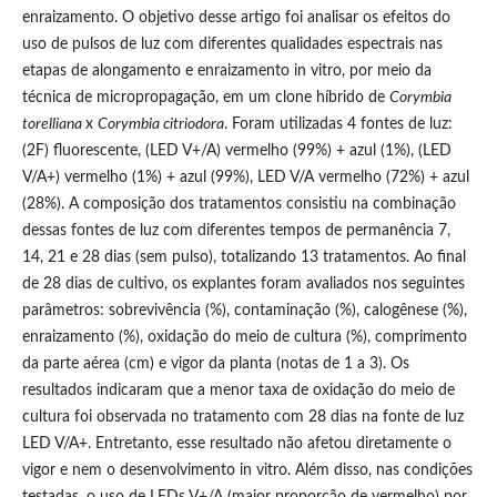
enraizamento. O objetivo desse artigo foi analisar os efeitos do
uso de pulsos de luz com diferentes qualidades espectrais nas
etapas de alongamento e enraizamento in vitro, por meio da
técnica de micropropagação, em um clone híbrido de
Corymbia
torelliana
x
Corymbia citriodora
. Foram utilizadas 4 fontes de luz:
(2F) fluorescente, (LED V+/A) vermelho (99%) + azul (1%), (LED
V/A+) vermelho (1%) + azul (99%), LED V/A vermelho (72%) + azul
(28%). A composição dos tratamentos consistiu na combinação
dessas fontes de luz com diferentes tempos de permanência 7,
14, 21 e 28 dias (sem pulso), totalizando 13 tratamentos. Ao final
de 28 dias de cultivo, os explantes foram avaliados nos seguintes
parâmetros: sobrevivência (%), contaminação (%), calogênese (%),
enraizamento (%), oxidação do meio de cultura (%), comprimento
da parte aérea (cm) e vigor da planta (notas de 1 a 3). Os
resultados indicaram que a menor taxa de oxidação do meio de
cultura foi observada no tratamento com 28 dias na fonte de luz
LED V/A+. Entretanto, esse resultado não afetou diretamente o
vigor e nem o desenvolvimento in vitro. Além disso, nas condições