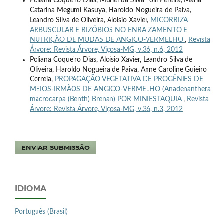
Poliana Coqueiro Dias, Muriel da Silva Folli Pereira, Maria
Catarina Megumi Kasuya, Haroldo Nogueira de Paiva,
Leandro Silva de Oliveira, Aloisio Xavier,
MICORRIZA
ARBUSCULAR E RIZÓBIOS NO ENRAIZAMENTO E
NUTRIÇÃO DE MUDAS DE ANGICO-VERMELHO
,
Revista
Árvore: Revista Árvore, Viçosa-MG, v.36, n.6, 2012
Poliana Coqueiro Dias, Aloisio Xavier, Leandro Silva de
Oliveira, Haroldo Nogueira de Paiva, Anne Caroline Guieiro
Correia,
PROPAGAÇÃO VEGETATIVA DE PROGÊNIES DE
MEIOS-IRMÃOS DE ANGICO-VERMELHO (Anadenanthera
macrocarpa (Benth) Brenan) POR MINIESTAQUIA
,
Revista
Árvore: Revista Árvore, Viçosa-MG, v.36, n.3, 2012
ENVIAR SUBMISSÃO
IDIOMA
Português (Brasil)