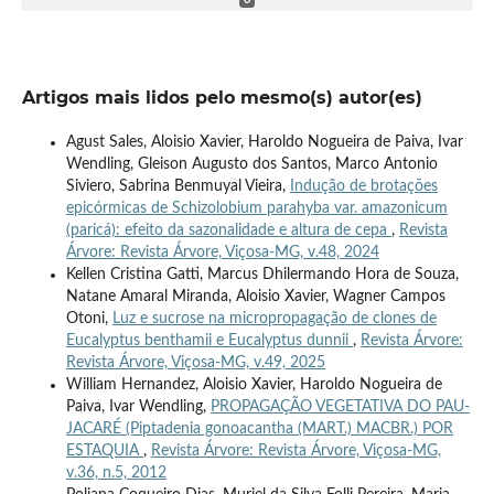
Artigos mais lidos pelo mesmo(s) autor(es)
Agust Sales, Aloisio Xavier, Haroldo Nogueira de Paiva, Ivar
Wendling, Gleison Augusto dos Santos, Marco Antonio
Siviero, Sabrina Benmuyal Vieira,
Indução de brotações
epicórmicas de Schizolobium parahyba var. amazonicum
(paricá): efeito da sazonalidade e altura de cepa
,
Revista
Árvore: Revista Árvore, Viçosa-MG, v.48, 2024
Kellen Cristina Gatti, Marcus Dhilermando Hora de Souza,
Natane Amaral Miranda, Aloisio Xavier, Wagner Campos
Otoni,
Luz e sucrose na micropropagação de clones de
Eucalyptus benthamii e Eucalyptus dunnii
,
Revista Árvore:
Revista Árvore, Viçosa-MG, v.49, 2025
William Hernandez, Aloisio Xavier, Haroldo Nogueira de
Paiva, Ivar Wendling,
PROPAGAÇÃO VEGETATIVA DO PAU-
JACARÉ (Piptadenia gonoacantha (MART.) MACBR.) POR
ESTAQUIA
,
Revista Árvore: Revista Árvore, Viçosa-MG,
v.36, n.5, 2012