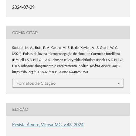
2024-07-29
COMO CITAR
Superbi, M. A., Brás, P. V., Castro, M. E. B. de, Xavier, A., & Otoni, W. C.
(2024). Pulsos de luz na micropropagação de clone de Corymbia torelliana
(F.Muell.) K.D.Hill & L.A.S.Johnson x Corymbia citriodora (Hook.) K.D.Hill &
L.A.S.Johnson: alongamento e enraizamento in vitro.
Revista Árvore
,
48
(1).
https://doi.org/10.53661/1806-9088202448263750
Fomatos de Citação
EDIÇÃO
Revista Árvore, Viçosa-MG, v.48, 2024