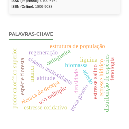
ISSN (Impresso):
0100-6762
ISSN (Online):
1806-9088
PALAVRAS-CHAVE
estrutura de população
catingueira
poder calorífico superior
regeneração
distribuição de espécies
sistema antioxidante
espécie florestal
lignina
fenologia
estresse hídrico
biomassa
estresse salino
murici
adesão
densidade
altitude
técnica de decepa
troca gasosa
uso múltiplo
estresse oxidativo